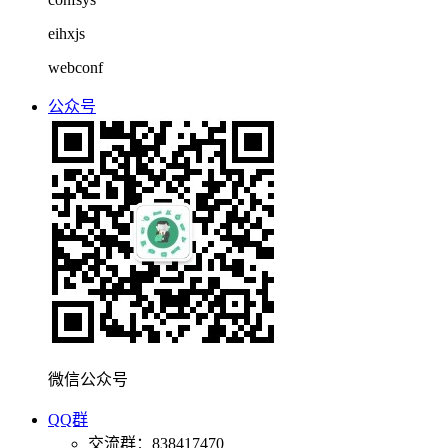
eihxjs
webconf
公众号
微信公众号
QQ群
交流群：838417470