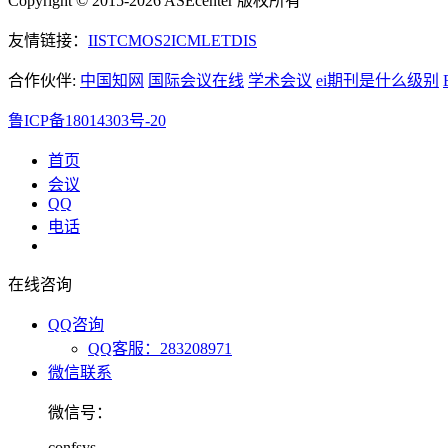
Copyright © 2015-2026 ASEcenter 版权所有
友情链接：
IIST
CMOS
2ICML
ETDIS
合作伙伴:
中国知网
国际会议在线
学术会议
ei期刊是什么级别
鲁ICP备18014303号-20
首页
会议
QQ
电话
在线咨询
QQ咨询
QQ客服：283208971
微信联系
微信号：
confsys